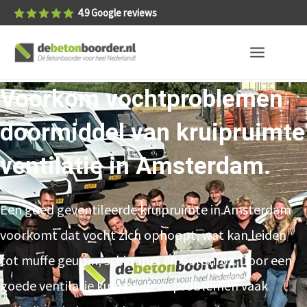
4.9
Google reviews
Voorkom vochtproblemen
doormiddel van kruipruimte
ventilatie in Amsterdam.
Een goed geventileerde kruipruimte in Amsterdam
voorkomt dat vocht zich ophoopt, wat kan leiden
tot muffe geuren, schimmel en betonrot. Door een
goede ventilatie kunnen deze problemen vaak