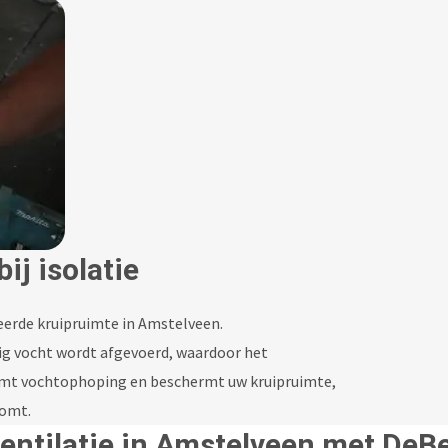
ij isolatie
leerde kruipruimte in Amstelveen.
lig vocht wordt afgevoerd, waardoor het
komt vochtophoping en beschermt uw kruipruimte,
komt.
ventilatie in Amstelveen met DeB