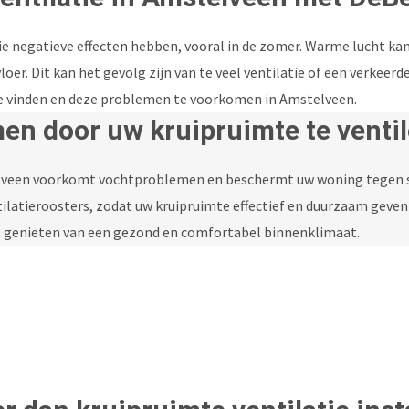
e negatieve effecten hebben, vooral in de zomer. Warme lucht ka
oer. Dit kan het gevolg zijn van te veel ventilatie of een verkeer
s te vinden en deze problemen te voorkomen in Amstelveen.
n door uw kruipruimte te venti
elveen voorkomt vochtproblemen en beschermt uw woning tegen 
tilatieroosters, zodat uw kruipruimte effectief en duurzaam gevent
nt genieten van een gezond en comfortabel binnenklimaat.
nodig? wij helpen u graag