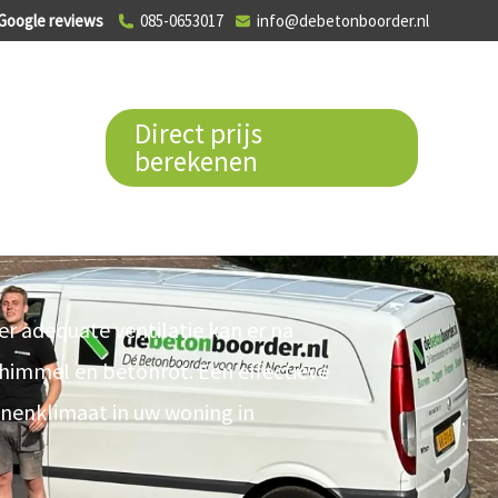
Google reviews
085-0653017
info@debetonboorder.nl
Direct prijs
berekenen
 ventileren in
r adequate ventilatie kan er na
chimmel en betonrot. Een effectieve
nnenklimaat in uw woning in