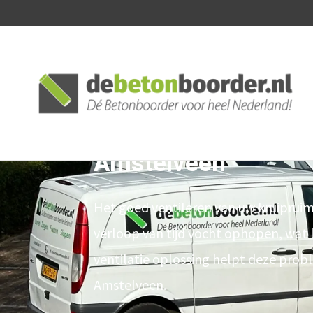
Voorkom vochtprobl
Amstelveen
Het goed ventileren van uw kruipruim
verloop van tijd vocht ophopen, wat 
ventilatie oplossing helpt deze pro
Amstelveen.