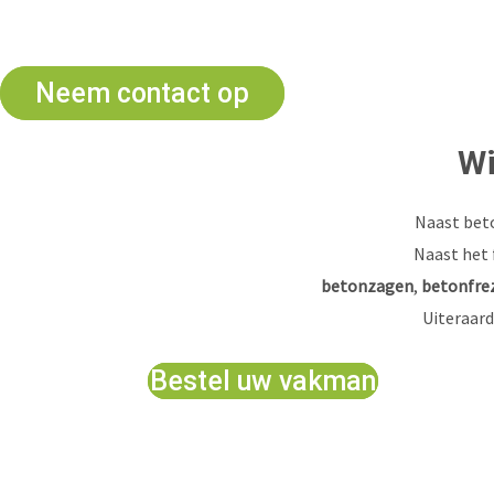
Advies 
Neem contact op
Wi
Naast beto
Naast het 
betonzagen
,
betonfre
Uiteraard
Bestel uw vakman