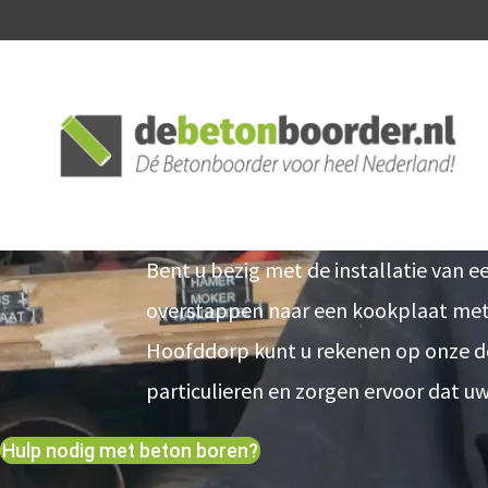
Gat boren afzuigka
Bent u bezig met de installatie van 
overstappen naar een kookplaat met 
Hoofddorp kunt u rekenen op onze des
particulieren en zorgen ervoor dat uw
Hulp nodig met beton boren?