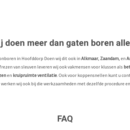
nodig? Wij helpen u graag
j doen meer dan gaten boren all
nboren in Hoofddorp Doen wij dit ook in
Alkmaar
,
Zaandam
, en
A
frezen van sleuven leveren wij ook vakmensen voor klussen als
be
zen
en
kruipruimte ventilatie
. Ook voor koppensnellen kunt u co
 werken wij ook bij die werkzaamheden met dezelfde procedure en
FAQ