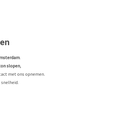
een
msterdam
.
ton slopen
,
ntact met ons opnemen.
 snelheid.