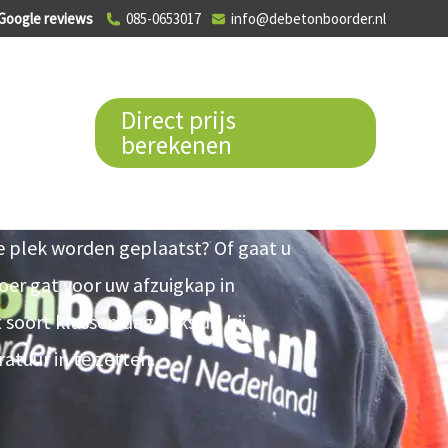
Google reviews
085-0653017
info@debetonboorder.nl
Direct prijs
berekenen
e plek worden geplaatst? Of gaat u
er gat voor uw afzuigkap in
ort klussen dagelijks uit bij
atuur in te zetten.