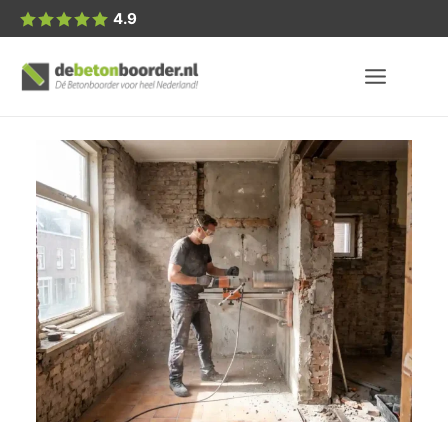
Posted
4.9
by: