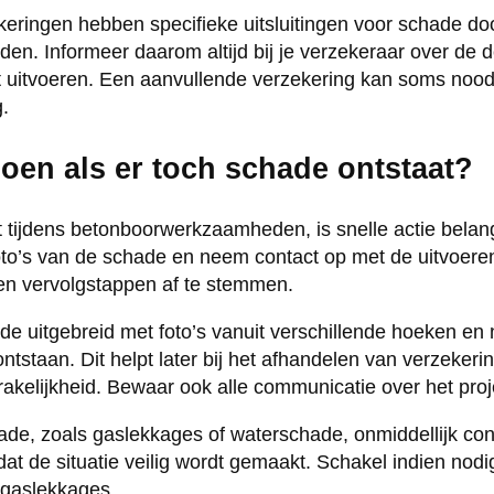
eringen hebben specifieke uitsluitingen voor schade do
n. Informeer daarom altijd bij je verzekeraar over de d
t uitvoeren. Een aanvullende verzekering kan soms noodz
.
oen als er toch schade ontstaat?
 tijdens betonboorwerkzaamheden, is snelle actie belangr
to’s van de schade en neem contact op met de uitvoeren
 en vervolgstappen af te stemmen.
 uitgebreid met foto’s vanuit verschillende hoeken en no
tstaan. Dit helpt later bij het afhandelen van verzekeri
rakelijkheid. Bewaar ook alle communicatie over het proj
ade, zoals gaslekkages of waterschade, onmiddellijk co
at de situatie veilig wordt gemaakt. Schakel indien nodi
j gaslekkages.