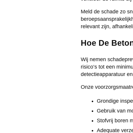
Meld de schade zo sne
beroepsaansprakelijkh
relevant zijn, afhanke
Hoe De Beton
Wij nemen schadeprev
risico’s tot een mini
detectieapparatuur e
Onze voorzorgsmaatr
Grondige inspe
Gebruik van mo
Stofvrij boren 
Adequate verz