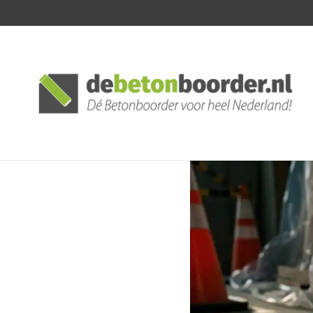
Posted
by: