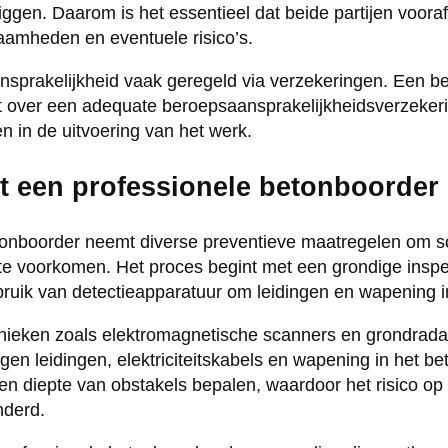
 liggen. Daarom is het essentieel dat beide partijen voora
amheden en eventuele risico’s.
aansprakelijkheid vaak geregeld via verzekeringen. Een 
t over een adequate beroepsaansprakelijkheidsverzekeri
en in de uitvoering van het werk.
 een professionele betonboorder
tonboorder neemt diverse preventieve maatregelen om s
 voorkomen. Het proces begint met een grondige inspe
bruik van detectieapparatuur om leidingen en wapening i
ieken zoals elektromagnetische scanners en grondradar
gen leidingen, elektriciteitskabels en wapening in het b
 en diepte van obstakels bepalen, waardoor het risico o
nderd.