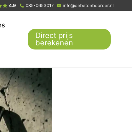
4.9
085-0653017
info@debetonboorder.nl
ns
Direct prijs
berekenen