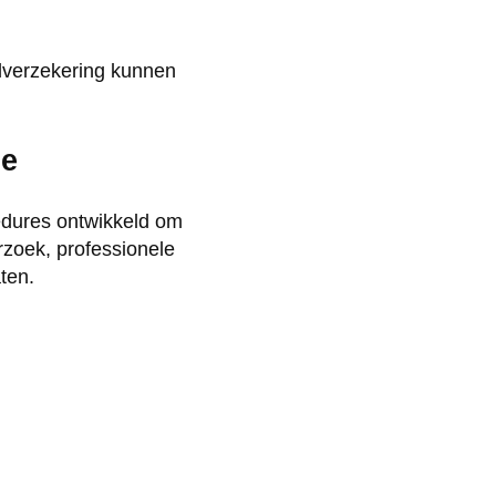
alverzekering kunnen
ie
edures ontwikkeld om
rzoek, professionele
ten.