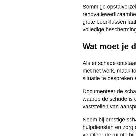
Sommige opstalverzek
renovatiewerkzaamhede
grote boorklussen laa
volledige bescherming
Wat moet je d
Als er schade ontstaat
met het werk, maak fo
situatie te bespreken
Documenteer de schade
waarop de schade is on
vaststellen van aansp
Neem bij ernstige sch
hulpdiensten en zorg d
ventileer de ruimte bi