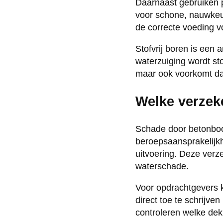
Daarnaast gebruiken 
voor schone, nauwkeur
de correcte voeding v
Stofvrij boren is een
waterzuiging wordt st
maar ook voorkomt da
Welke verzek
Schade door betonbo
beroepsaansprakelijkhe
uitvoering. Deze verz
waterschade.
Voor opdrachtgevers ka
direct toe te schrijve
controleren welke dek