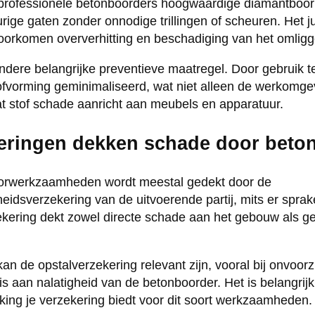
professionele betonboorders hoogwaardige diamantboor
ige gaten zonder onnodige trillingen of scheuren. Het ju
oorkomen oververhitting en beschadiging van het omligg
 andere belangrijke preventieve maatregel. Door gebruik 
ofvorming geminimaliseerd, wat niet alleen de werkomge
t stof schade aanricht aan meubels en apparatuur.
eringen dekken schade door beto
orwerkzaamheden wordt meestal gedekt door de
idsverzekering van de uitvoerende partij, mits er sprake
ekering dekt zowel directe schade aan het gebouw als g
n de opstalverzekering relevant zijn, vooral bij onvoorz
n is aan nalatigheid van de betonboorder. Het is belangrij
king je verzekering biedt voor dit soort werkzaamheden.