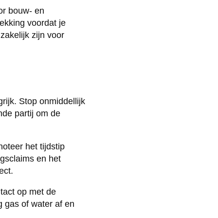
or bouw- en
ekking voordat je
akelijk zijn voor
ijk. Stop onmiddellijk
de partij om de
teer het tijdstip
ngsclaims en het
ect.
ntact op met de
g gas of water af en