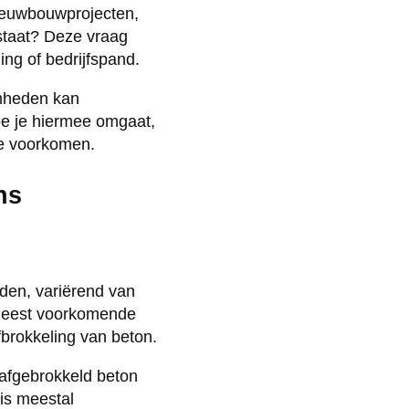
ieuwbouwprojecten,
tstaat? Deze vraag
ing of bedrijfspand.
amheden kan
oe je hiermee omgaat,
te voorkomen.
ns
den, variërend van
 meest voorkomende
brokkeling van beton.
afgebrokkeld beton
is meestal