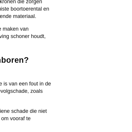
kronen die zorgen
iste boortoerental en
ende materiaal.
te maken van
ving schoner houdt,
nboren?
 is van een fout in de
evolgschade, zoals
iene schade die niet
k om vooraf te