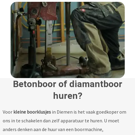
Betonboor of diamantboor
huren?
Voor
kleine boorklusjes
in Diemen is het vaak goedkoper om
ons in te schakelen dan zelf apparatuur te huren. U moet
anders denken aan de huur van een boormachine,