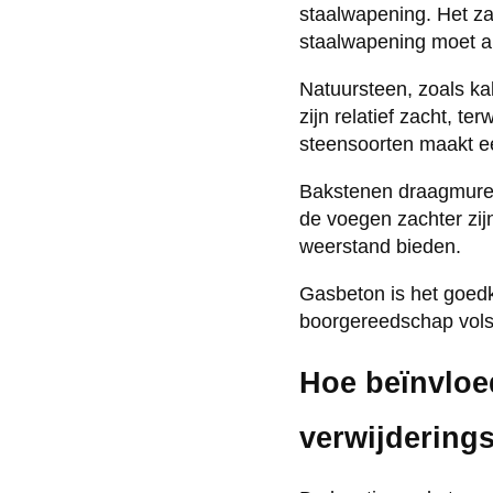
staalwapening. Het z
staalwapening moet ap
Natuursteen, zoals ka
zijn relatief zacht, te
steensoorten maakt ee
Bakstenen draagmuren 
de voegen zachter zi
weerstand bieden.
Gasbeton is het goed
boorgereedschap volst
Hoe beïnvloed
verwijdering