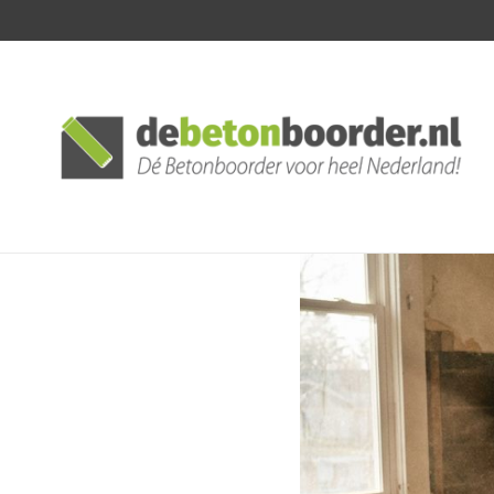
Posted
by: