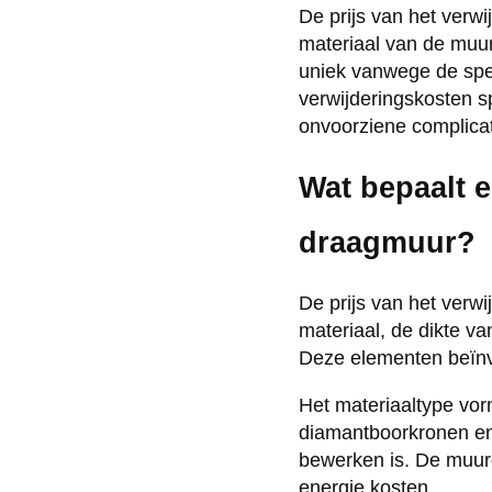
De prijs van het verw
materiaal van de muur
uniek vanwege de spec
verwijderingskosten s
onvoorziene complicati
Wat bepaalt e
draagmuur?
De prijs van het verw
materiaal, de dikte v
Deze elementen beïnvl
Het materiaaltype vor
diamantboorkronen en 
bewerken is. De muurdi
energie kosten.