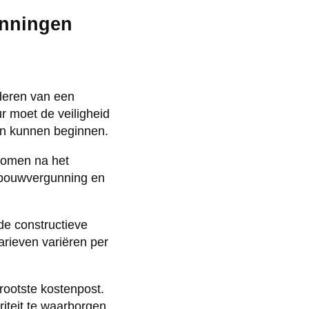
unningen
jderen van een
r moet de veiligheid
n kunnen beginnen.
nomen na het
e bouwvergunning en
de constructieve
arieven variëren per
rootste kostenpost.
riteit te waarborgen.