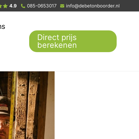
4.9
085-0653017
info@debetonboorder.nl
ns
Direct prijs
berekenen