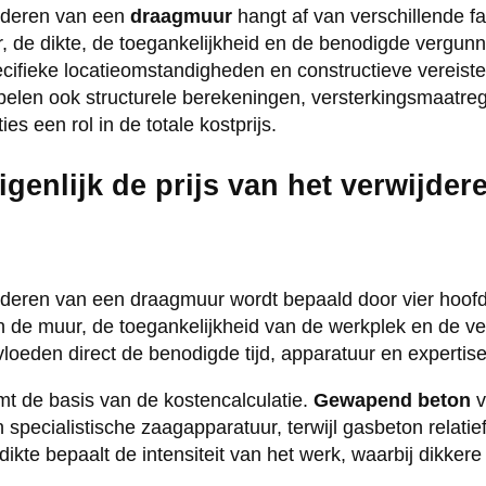
ijderen van een
draagmuur
hangt af van verschillende fa
, de dikte, de toegankelijkheid en de benodigde vergunni
ifieke locatieomstandigheden en constructieve vereiste
pelen ook structurele berekeningen, versterkingsmaatre
es een rol in de totale kostprijs.
igenlijk de prijs van het verwijder
ijderen van een draagmuur wordt bepaald door vier hoofd
an de muur, de toegankelijkheid van de werkplek en de v
oeden direct de benodigde tijd, apparatuur en expertise 
mt de basis van de kostencalculatie.
Gewapend beton
v
specialistische zaagapparatuur, terwijl gasbeton relatie
kte bepaalt de intensiteit van het werk, waarbij dikkere