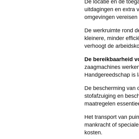
De locatie en de toeg
uitdagingen en extra
omgevingen vereisen 
De werkruimte rond de
kleinere, minder effic
verhoogt de arbeidsko
De bereikbaarheid v
zaagmachines werken s
Handgereedschap is l
De bescherming van om
stofafzuiging en besch
maatregelen essentiee
Het transport van puin
mankracht of speciale 
kosten.