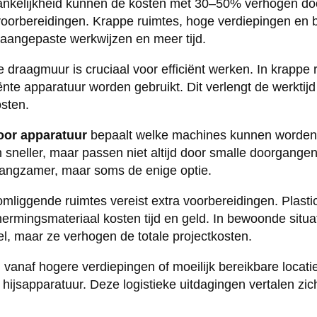
ankelijkheid kunnen de kosten met 30–50% verhogen doo
 voorbereidingen. Krappe ruimtes, hoge verdiepingen en
aangepaste werkwijzen en meer tijd.
 draagmuur is cruciaal voor efficiënt werken. In krappe
iënte apparatuur worden gebruikt. Dit verlengt de werktijd
sten.
oor apparatuur
bepaalt welke machines kunnen worden 
neller, maar passen niet altijd door smalle doorgangen
angzamer, maar soms de enige optie.
liggende ruimtes vereist extra voorbereidingen. Plasti
ermingsmateriaal kosten tijd en geld. In bewoonde situat
l, maar ze verhogen de totale projectkosten.
 vanaf hogere verdiepingen of moeilijk bereikbare locatie
hijsapparatuur. Deze logistieke uitdagingen vertalen zich