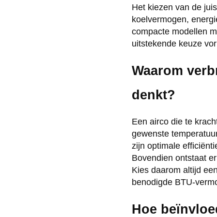
Het kiezen van de juis
koelvermogen, energiev
compacte modellen me
uitstekende keuze vor
Waarom verbru
denkt?
Een airco die te krach
gewenste temperatuur t
zijn optimale efficiën
Bovendien ontstaat er
Kies daarom altijd een
benodigde BTU-vermog
Hoe beïnvloed