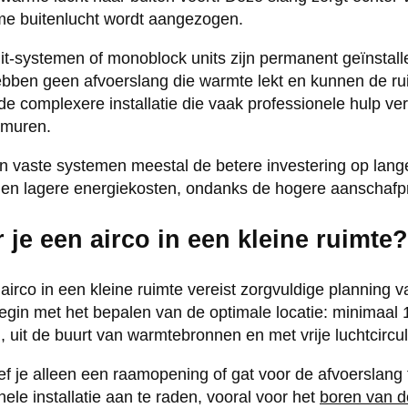
me buitenlucht wordt aangezogen.
lit-systemen of monoblock units zijn permanent geïnstall
ebben geen afvoerslang die warmte lekt en kunnen de rui
de complexere installatie die vaak professionele hulp vere
 muren.
ijn vaste systemen meestal de betere investering op lan
e en lagere energiekosten, ondanks de hogere aanschafpr
r je een airco in een kleine ruimte?
 airco in een kleine ruimte vereist zorgvuldige planning
egin met het bepalen van de optimale locatie: minimaal 
 uit de buurt van warmtebronnen en met vrije luchtcircul
ef je alleen een raamopening of gat voor de afvoerslang 
ele installatie aan te raden, vooral voor het
boren van d