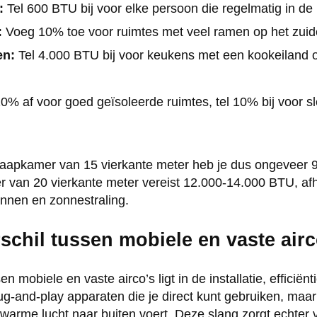
:
Tel 600 BTU bij voor elke persoon die regelmatig in de r
:
Voeg 10% toe voor ruimtes met veel ramen op het zui
en:
Tel 4.000 BTU bij voor keukens met een kookeiland o
0% af voor goed geïsoleerde ruimtes, tel 10% bij voor s
laapkamer van 15 vierkante meter heb je dus ongeveer
 van 20 vierkante meter vereist 12.000-14.000 BTU, afh
nen en zonnestraling.
rschil tussen mobiele en vaste air
en mobiele en vaste airco’s ligt in de installatie, efficië
plug-and-play apparaten die je direct kunt gebruiken, ma
 warme lucht naar buiten voert. Deze slang zorgt echter 