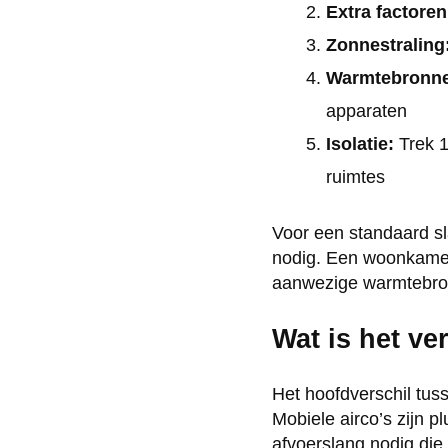
Extra factoren
Zonnestraling
Warmtebronn
apparaten
Isolatie:
Trek 1
ruimtes
Voor een standaard s
nodig. Een woonkamer
aanwezige warmtebron
Wat is het ve
Het hoofdverschil tuss
Mobiele airco’s zijn 
afvoerslang nodig die