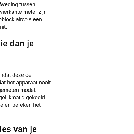
afweging tussen
vierkante meter zijn
block airco’s een
it.
ie dan je
 omdat deze de
dat het apparaat nooit
afgemeten model.
elijkmatig gekoeld.
mte en bereken het
ies van je