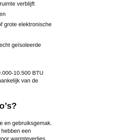
uimte verblijft
den
f grote elektronische
lecht geïsoleerde
 9.000-10.500 BTU
ankelijk van de
co’s?
ntie en gebruiksgemak.
ar hebben een
voor warmteverlies