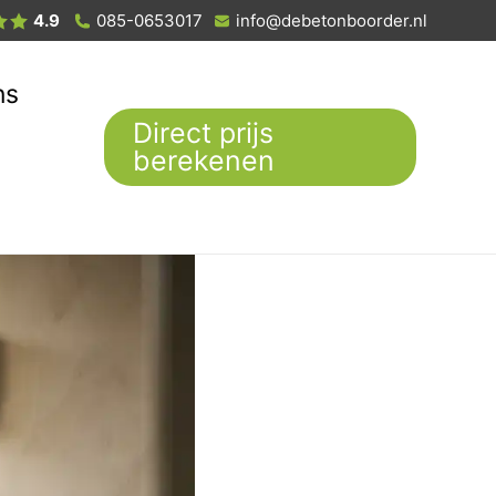
4.9
085-0653017
info@debetonboorder.nl
ns
Direct prijs
berekenen