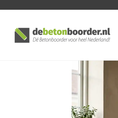
Posted
by: