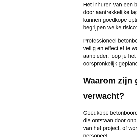
Het inhuren van een b
door aantrekkelijke la
kunnen goedkope optie
begrijpen welke risic
Professioneel betonbo
veilig en effectief t
aanbieder, loop je het
oorspronkelijk geplan
Waarom zijn 
verwacht?
Goedkope betonboorde
die ontstaan door onpr
van het project, of w
personeel.