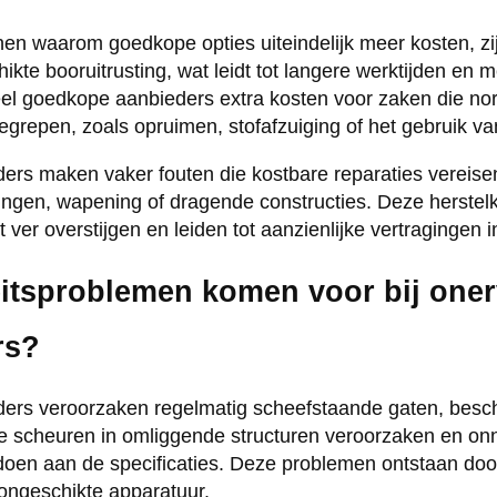
nen waarom goedkope opties uiteindelijk meer kosten, zi
kte booruitrusting, wat leidt tot langere werktijden en m
el goedkope aanbieders extra kosten voor zaken die no
nbegrepen, zoals opruimen, stofafzuiging of het gebruik 
ers maken vaker fouten die kostbare reparaties vereis
ingen, wapening of dragende constructies. Deze herstel
 ver overstijgen en leiden tot aanzienlijke vertragingen in
eitsproblemen komen voor bij one
rs?
ers veroorzaken regelmatig scheefstaande gaten, besc
die scheuren in omliggende structuren veroorzaken en o
ldoen aan de specificaties. Deze problemen ontstaan do
ongeschikte apparatuur.