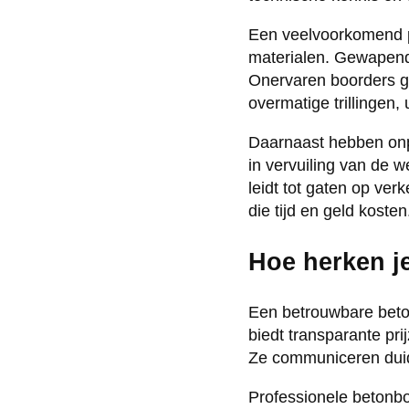
Een veelvoorkomend p
materialen. Gewapend 
Onervaren boorders ge
overmatige trillingen
Daarnaast hebben onpr
in vervuiling van de 
leidt tot gaten op ver
die tijd en geld kosten
Hoe herken j
Een betrouwbare beton
biedt transparante pr
Ze communiceren duidel
Professionele betonb