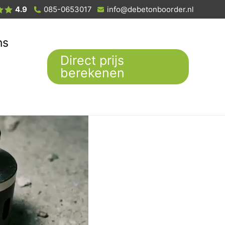
4.9
085-0653017
info@debetonboorder.nl
ns
Direct prijs
berekenen