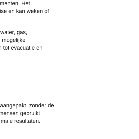
ementen. Het
tise en kan weken of
water, gas,
in mogelijke
n tot evacuatie en
t aangepakt, zonder de
kmensen gebruikt
male resultaten.