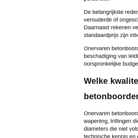
De belangrijkste rede
verouderde of ongeschi
Daarnaast rekenen ve
standaardprijs zijn i
Onervaren betonboord
beschadiging van leid
oorspronkelijke budget
Welke kwalit
betonboorde
Onervaren betonboord
wapening, trillingen 
diameters die niet vo
technische kennis en 