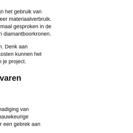
jn het gebruik van
eer materiaalverbruik.
rmaal gesproken in de
van diamantboorkronen.
en. Denk aan
kosten kunnen het
 je project.
rvaren
hadiging van
nnauwkeurige
or een gebrek aan