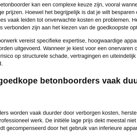
etonboorder kan een complexe keuze zijn, vooral wannee
ge prijzen. Hoewel het begrijpelijk is dat je wilt besparen
s vaak leiden tot onverwachte kosten en problemen. Het
o’s verbonden zijn aan het kiezen van de goedkoopste op
orwerk vereist specifieke expertise, hoogwaardige appa
e worden uitgevoerd. Wanneer je kiest voor een onervaren
 risico op structurele schade, vertragingen en uiteindeli
d.
goedkope betonboorders vaak duu
rs worden vaak duurder door verborgen kosten, herste
ofessioneel werk. De initiële lage prijs dekt meestal nie
ordt gecompenseerd door het gebruik van inferieure appa