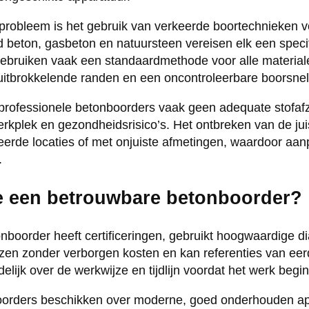
robleem is het gebruik van verkeerde boortechnieken vo
beton, gasbeton en natuursteen vereisen elk een speci
bruiken vaak een standaardmethode voor alle materialen
, uitbrokkelende randen en een oncontroleerbare boorsnel
ofessionele betonboorders vaak geen adequate stofafzu
werkplek en gezondheidsrisico’s. Het ontbreken van de j
keerde locaties of met onjuiste afmetingen, waardoor aan
.
e een betrouwbare betonboorder?
boorder heeft certificeringen, gebruikt hoogwaardige 
ijzen zonder verborgen kosten en kan referenties van eer
ijk over de werkwijze en tijdlijn voordat het werk begin
oorders beschikken over moderne, goed onderhouden app