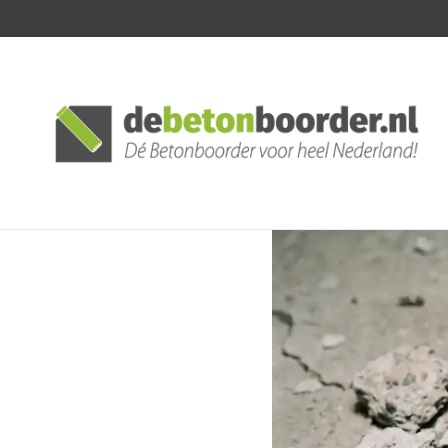
Posted
by: