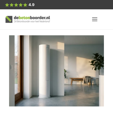
Posted
4.9
by: