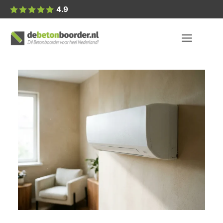
Posted
4.9
by: