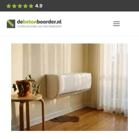
Posted
4.9
by: