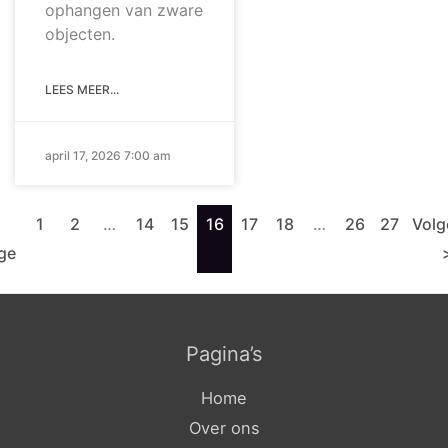
ophangen van zware
objecten.
LEES MEER...
april 17, 2026 7:00 am
1
2
…
14
15
16
17
18
…
26
27
Vol
ge
Pagina’s
Home
Over ons